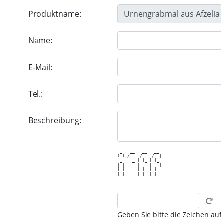
Produktname:
Name:
E-Mail:
Tel.:
Beschreibung:
 _   __   __   __ 

(_) / _| / _| / _|

 _ | |_ | |_ | |_ 

| ||  _||  _||  _|

| || |  | |  | |  

|_||_|  |_|  |_|  

Geben Sie bitte die Zeichen auf