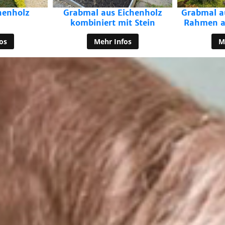
ichenholz
Grabmal aus Eichenholz im
Grabma
it Stein
Rahmen aus Corten-Stahl
Kalkstei
os
Mehr Infos
M