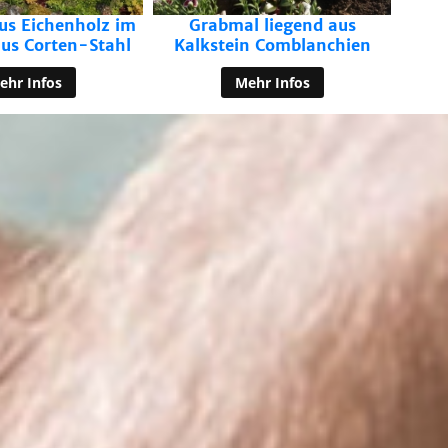
l liegend aus
n Comblanchien
ehr Infos