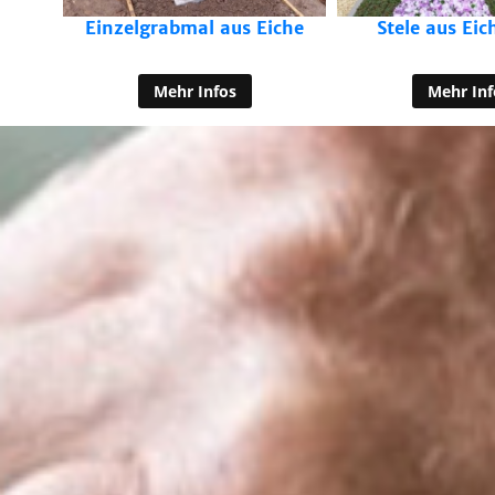
iche
Stele aus Eichenholz
Grabmal aus E
kombiniert m
Mehr Infos
Mehr Inf