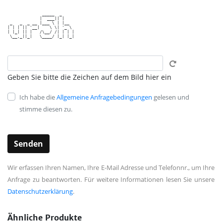
              _____  _     

             |  ___|| |    

 _   _  _ __ |___ \ | |__  

| | | || '__|    \ \| '_ \ 

| |_| || |   /\__/ /| | | |

 \__,_||_|   \____/ |_| |_|

Geben Sie bitte die Zeichen auf dem Bild hier ein
Ich habe die
Allgemeine Anfragebedingungen
gelesen und
stimme diesen zu.
Wir erfassen Ihren Namen, Ihre E-Mail Adresse und Telefonnr., um Ihre
Anfrage zu beantworten. Für weitere Informationen lesen Sie unsere
Datenschutzerklärung
.
Ähnliche Produkte