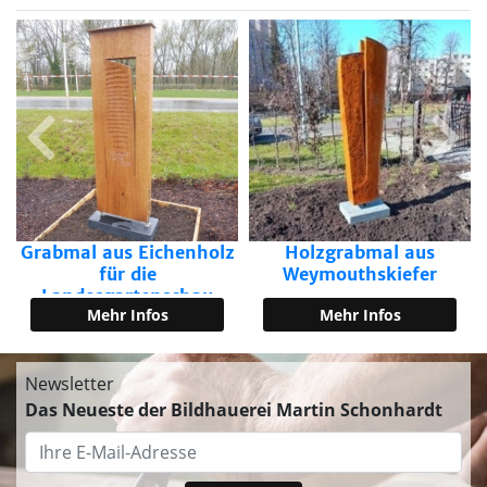
Grabmal aus E
im Rahmen aus
Stahl
Mehr Inf
 Eichenholz
Holzgrabmal aus
die
Weymouthskiefer
tenschau
Infos
Mehr Infos
22
Newsletter
Das Neueste der Bildhauerei Martin Schonhardt