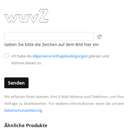
                         _____ 

                        / __  \

__      __ _   _ __   __`' / /'

\ \ /\ / /| | | |\ \ / /  / /  

 \ V  V / | |_| | \ V / ./ /___

  \_/\_/   \__,_|  \_/  \_____/

Geben Sie bitte die Zeichen auf dem Bild hier ein
Ich habe die
Allgemeine Anfragebedingungen
gelesen und
stimme diesen zu.
Wir erfassen Ihren Namen, Ihre E-Mail Adresse und Telefonnr., um Ihre
Anfrage zu beantworten. Für weitere Informationen lesen Sie unsere
Datenschutzerklärung
.
Ähnliche Produkte